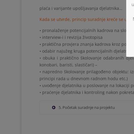
u
plaća i varijante upošljavanja djelatnika…
Kada se utvrde, princip suradnje kreće se u sl
• pronalaženje potencijalnih kadrova na slobo
• interview-i i revizija životopisa
• praktična provjera znanja kadrova kroz pose
• odabir najužeg kruga potencijalnih djelatnika
• obuka i praktično školovanje odabranih djel
konobari, baristi, slastičari) –
• napredno školovanje prilagođeno objektu: iz
principi rada u dnevnom radnom hodu etc.)
• uvođenje djelatnika u poslovanje na lokaciji 
• praćenje djelatnika i kontroling nakon pokret
5. Početak suradnje na projektu