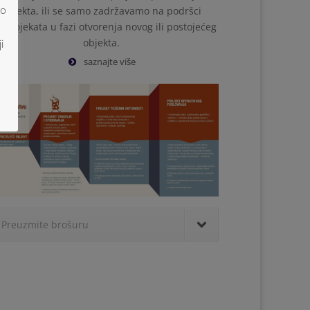
no
objekta, ili se samo zadržavamo na podršci
dprojekata u fazi otvorenja novog ili postojećeg
objekta.
i
saznajte više
Preuzmite brošuru