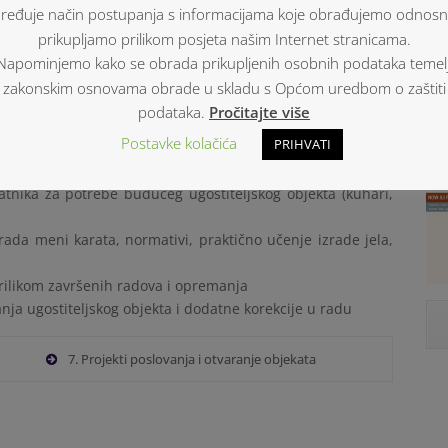
restorana, procjena kapaciteta i tržišnih očekivanja, visina
ređuje način postupanja s informacijama koje obrađujemo odnos
prikupljamo prilikom posjeta našim Internet stranicama.
po
Napominjemo kako se obrada prikupljenih osobnih podataka temelj
ijedećim područjima:
zakonskim osnovama obrade u skladu s Općom uredbom o zaštiti
dnom tržištu
podataka.
Pročitajte više
Postavke kolačića
PRIHVATI
bno pripremljene testne radionice
atnika za potrebe budućeg ugostiteljskog objekta (kuhari,
rada meni karata, normativi, praktično učenje izrade jela,
prilikom završenih radova i opremanja
anja ugostiteljskog objekta i dodatne korekcije u radu
7. Projekti poslovanja i otvaranje objekata