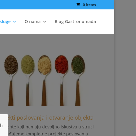
0 Items
sluge
O nama
Blog Gastronomada
rojekti poslovanja i otvaranje objekta
ih
 klijente koji nemaju dovoljno iskustva u struci
izrađujemo kompletne projekte poslovanja