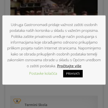
Udruga Gastronomadi pridaje važnost zaštiti osobnih
podataka naših korisnika u skladu s važećim propisima.
Politika zaštite privatnosti uređuje način postupanja s
informacijama koje obrađujemo odnosno prikupljamo
prilikom posjeta našim Internet stranicama. Napominjemo
kako se obrada prikupljenih osobnih podataka temelji
zakonskim osnovama obrade u skladu s Općom uredbom
o zaštiti podataka.
Pročitajte više
Članstvo u Gastronomadima i škola kuhanja za
Postavke kolačića
početnike
PRIHVATI
Raspon
845,00
€
–
980,00
€
cijena:
od
845,00 €
do
Termini škola
980,00 €