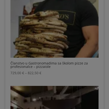
Članstvo u Gastronomadima sa školom pizze za
profesionalce – pizzaiole
Raspon
729,00
€
–
822,50
€
cijena:
od
729,00 €
do
822,50 €