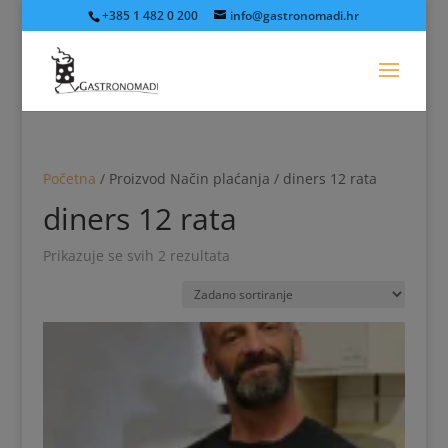
+385 1 482 0 200
info@gastronomadi.hr
Početna
/ Proizvod Način plaćanja / diners 12 rata
diners 12 rata
Prikazuje se svih 2 rezultata