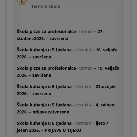
AK001)
edukacijskom
Termini škola
centru Klub
Gastronomada,
Dinamika odvijanja –
2 x tjedno u popodnevnim
Jurišićeva 1/I u
satima, 3 x sata x pet tjedana
Zagrebu.
Škola pizze za profesionalce
– termin
– 27.
studeni.2025. – završena
1. poglavlje:
TRAJANJE TEČAJA
• upoznavanje
Škola kuhanja u 5 tjedana
– termini –
16. veljača
Tečaj se odvija u
s osnovnim
2026. – završena
popodnevnim
namirnicama i
satima, od 18.00
Škola pizze za profesionalce
– termin
– 19. veljača
podjelama na
do 21.00 sat, 2 x
2026. – završena
kategorije
tjedno x 5 tjedana x 3 sata = min. 30h
• načini
Škola kuhanja u 5 tjedana
– termini –
23.ožujak
nabave,
2026. – završena
POTREBNO PREDZNANJE I ZAHTJEVNOST
kupovine i
Edukacija “Nauči kuhati kroz pet tjedana” ne zahtjeva
punjenja
Škola kuhanja u 5 tjedana
– termini –
4. svibanj
predznanje i namijenjena je i potpunim početnicima u
kućnog
2026. – prijave zatvorene
kuhinji, ali i svim onima koji su zainteresirani upoznati
hladnjaka,
svijet kuhanja i naučiti osnove kuharstva.
Škola kuhanja u 5 tjedana
– termini –
ljeto /
čuvanje
jesen 2026. – PRIJAVE U TIJEKU
hrane
JEZIK EDUKACIJE