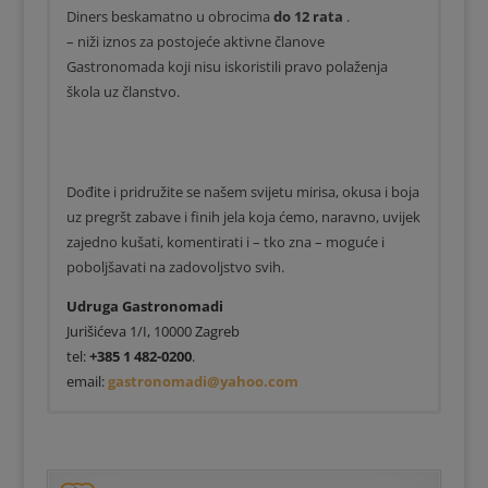
Diners beskamatno u obrocima
do 12 rata
.
– niži iznos za postojeće aktivne članove
Gastronomada koji nisu iskoristili pravo polaženja
škola uz članstvo.
Dođite i pridružite se našem svijetu mirisa, okusa i boja
uz pregršt zabave i finih jela koja ćemo, naravno, uvijek
zajedno kušati, komentirati i – tko zna – moguće i
poboljšavati na zadovoljstvo svih.
Udruga Gastronomadi
Jurišićeva 1/I, 10000 Zagreb
tel:
+385 1 482-0200
.
email:
gastronomadi@yahoo.com
Program tečaja:
LOKACIJA
Osnove kuhanja (EDU-
Edukacija se odvija
u gastronomsko-