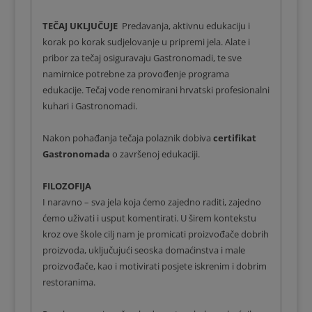
TEČAJ UKLJUČUJE
Predavanja, aktivnu edukaciju i
korak po korak sudjelovanje u pripremi jela. Alate i
pribor za tečaj osiguravaju Gastronomadi, te sve
namirnice potrebne za provođenje programa
edukacije. Tečaj vode renomirani hrvatski profesionalni
kuhari i Gastronomadi.
Nakon pohađanja tečaja polaznik dobiva
certifikat
Gastronomada
o završenoj edukaciji.
FILOZOFIJA
I naravno – sva jela koja ćemo zajedno raditi, zajedno
ćemo uživati i usput komentirati. U širem kontekstu
kroz ove škole cilj nam je promicati proizvođače dobrih
proizvoda, uključujući seoska domaćinstva i male
proizvođače, kao i motivirati posjete iskrenim i dobrim
restoranima.