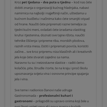
Kroz
pet tjedana – dva puta u tjednu
– kod nas ćete
dobiti znanja o organizaciji kućnog hladnjaka, nabavi
namirnica na najbolji i najjeftiniji način, uštedama u
kućnom budžetu i načinima kako ćete smanjiti otpad
od hrane. Naučiti ćete pripremati razne temeljce za
tjedni kućni meni, ovladati ćete izradama vlastitog
kruha i tjestenina, doznati sve tajne rižota, naučiti
tehnike čišćenja i pripreme riba, morskih plodova,
raznih vrsta mesa, čistiti i pripremati povrće, koristiti
začine… sve kroz pripremu niza klasičnih ali i kreativnih
jela koje ćete stvarati zajedno sa nama.
Naravno tu su i neizostavne slastice – raditi ćemo
kolačiće, pite, štrudle i torte, te na kraju i proći školu
upoznavanja svijeta vina i osnovne principe spajanja
jela i vina.
Sve teme i radionice članovi naše udruge
Gastronomada –
profesionalni kuhari i
gastronomi
– prilagodili su upravo onima koji žele u
svoj život unijeti prva ali i nova znanja o kućnih