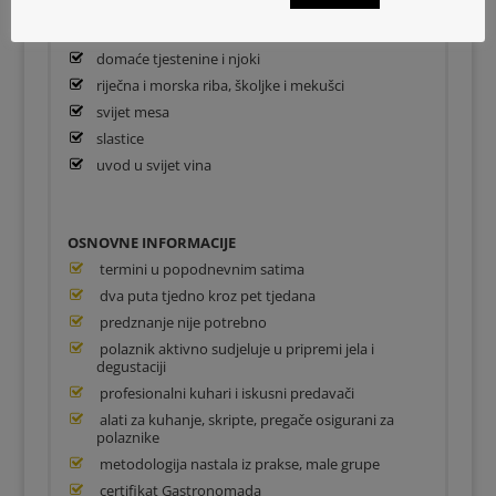
temeljci i juhe
kruh i rižoti
domaće tjestenine i njoki
riječna i morska riba, školjke i mekušci
svijet mesa
slastice
uvod u svijet vina
OSNOVNE INFORMACIJE
termini u popodnevnim satima
dva puta tjedno kroz pet tjedana
predznanje nije potrebno
polaznik aktivno sudjeluje u pripremi jela i
degustaciji
profesionalni kuhari i iskusni predavači
alati za kuhanje, skripte, pregače osigurani za
polaznike
metodologija nastala iz prakse, male grupe
certifikat Gastronomada