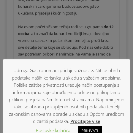
kuharskim čarolijama na buduće zadovoljstvo
ukućana, prijatelja i kućnih gostiju.
Na ovom početničkom tečaju radi se u grupama
do 12
osoba
, a to znači da kuhari i voditelji imaju dovoljno
vremena sa svakim polaznikom temeljito proći kroz
sve detalje tema koje se obrađuju. Kod nas ćete dobiti
sav potreban pribor i namirnice, na Vama je samo da
napokon odlučite mali dio svojeg slobodnog vremena
utrošiti na koristan i zanimljiv način.
Udruga Gastronomadi pridaje važnost zaštiti osobnih
podataka naših korisnika u skladu s važećim propisima.
Tečaj se odvija u popodnevnim satima, od 18.00 do
Politika zaštite privatnosti uređuje način postupanja s
21.00 sat, 2 x tjedno x 5 tjedana x 3 sata = min. 30h
informacijama koje obrađujemo odnosno prikupljamo
NEKE OD TEMA TEČAJA
prilikom posjeta našim Internet stranicama. Napominjemo
organizacija kuhinje
kako se obrada prikupljenih osobnih podataka temelji
nabava namirnica i nutricionizam
zakonskim osnovama obrade u skladu s Općom uredbom
osnovne tehnike rezanja i obrade
o zaštiti podataka.
Pročitajte više
voće i povrće
Postavke kolačića
PRIHVATI