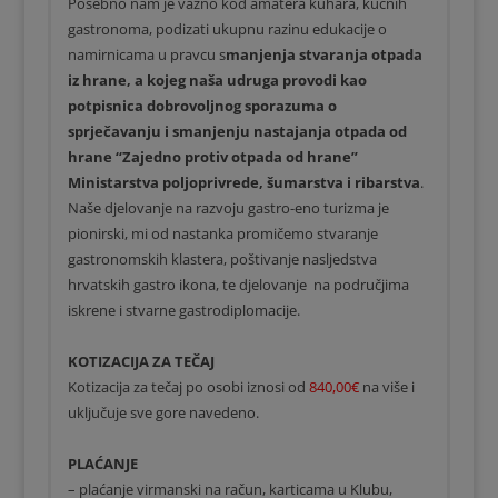
Posebno nam je važno kod amatera kuhara, kućnih
gastronoma, podizati ukupnu razinu edukacije o
namirnicama u pravcu s
manjenja stvaranja otpada
iz hrane, a kojeg naša udruga provodi kao
potpisnica dobrovoljnog sporazuma o
sprječavanju i smanjenju nastajanja otpada od
hrane “Zajedno protiv otpada od hrane”
Ministarstva poljoprivrede, šumarstva i ribarstva
.
Naše djelovanje na razvoju gastro-eno turizma je
pionirski, mi od nastanka promičemo stvaranje
gastronomskih klastera, poštivanje nasljedstva
hrvatskih gastro ikona, te djelovanje na područjima
iskrene i stvarne gastrodiplomacije.
KOTIZACIJA ZA TEČAJ
Kotizacija za tečaj po osobi iznosi od
840,00€
na više i
uključuje sve gore navedeno.
PLAĆANJE
– plaćanje virmanski na račun, karticama u Klubu,