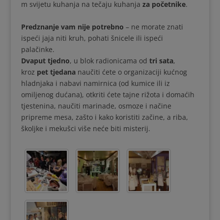
m svijetu kuhanja na tečaju kuhanja
za početnike
.
Predznanje vam nije potrebno
– ne morate znati
ispeći jaja niti kruh, pohati šnicele ili ispeći
palačinke.
Dvaput tjedno
, u blok radionicama od
tri sata
,
kroz
pet tjedana
naučiti ćete o organizaciji kućnog
hladnjaka i nabavi namirnica (od kumice ili iz
omiljenog dućana), otkriti ćete tajne rižota i domaćih
tjestenina, naučiti marinade, osmoze i načine
pripreme mesa, zašto i kako koristiti začine, a riba,
školjke i mekušci više neće biti misterij.