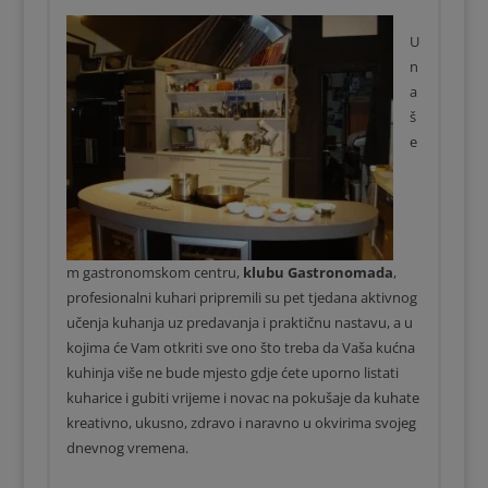
U
n
a
š
e
m gastronomskom centru,
klubu Gastronomada
,
profesionalni kuhari pripremili su pet tjedana aktivnog
učenja kuhanja uz predavanja i praktičnu nastavu, a u
kojima će Vam otkriti sve ono što treba da Vaša kućna
kuhinja više ne bude mjesto gdje ćete uporno listati
kuharice i gubiti vrijeme i novac na pokušaje da kuhate
kreativno, ukusno, zdravo i naravno u okvirima svojeg
dnevnog vremena.